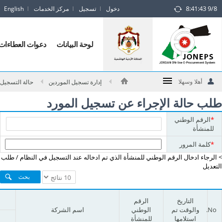
8:41:43 9/8
دخول
تسجيل
مركز الخدمات
English
Jorda
ONlin
لوحة البيانات
دعوات العطاءات
E
Procuremen
أهلا وسهلا
إدارة تسجيل الموردين
حالة التسجيل
Syste
طلب حالة الإجراء عن تسجيل المورد
log
الرقم
*
الرقم الوطني
الوطني
للمنشأة
للمنشأة
*
كلمة المرور
> الرجاء ادخال الرقم الوطني للمنشأة الذي تم ادخاله عند التسجيل في النظام / طلب
التعديل
Search
التاريخ
الرقم
Result
No.
والوقت تم
الوطني
اسم الشركة
table
استلامها
للمنشأة