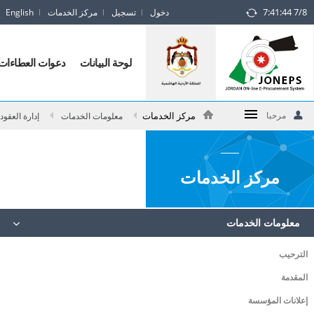
7:41:44 7/8
دخول
تسجيل
مركز الخدمات
English
Jorda
ONlin
لوحة البيانات
دعوات العطاءات
E
Procuremen
مرحبا
مركز الخدمات
معلومات الخدمات
إدارة العقود
Syste
log
مركز الخدمات
معلومات الخدمات
الترحيب
المقدمة
إعلانات المؤسسة