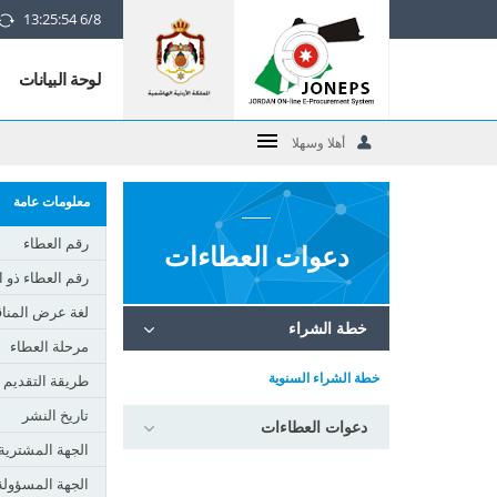
Jordan
13:25:54 6/8
ONline
لوحة البيانات
E-
Procurement
أهلا وسهلا
System
معلومات عامة
logo
رقم العطاء
دعوات العطاءات
رقم العطاء ذو ا
لغة عرض المن
خطة الشراء
مرحلة العطاء
خطة الشراء السنوية
طريقة التقديم
تاريخ النشر
دعوات العطاءات
الجهة المشترية
الجهة المسؤولة