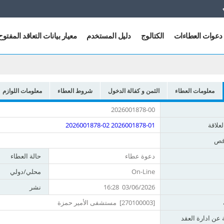
دعوات العطاءات
الكتالوج
دليل المستخدم
معيار بيانات التعاقد المفتوح
معلومات العطاء
الثمن و كفالة الدخول
شروط العطاء
معلومات اللوازم
معلومات
2026001878-00
عامة
لعلاقة
2026001878-01
2026001878-02
اقص
دعوة عطاء
حالة العطاء
On-Line
محلي/دولي
03/06/2026 16:28
نشر
[270100003] مستشفى الأمير حمزة
 عن ادارة العقد