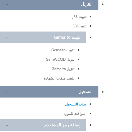
التنزيل
تثبيت JR8
تثبيت S3I
تثبيت Gemalto
تثبيت Gemalto
تنزيل GemPcCCID
home
تنزيل Gemalto
تثبيت ملفات الشهادة
التسجيل
طلب التسجيل
الموافقة للمورد
إضافة رمز المستخدم