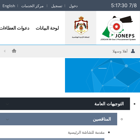
5:17:30 7/8
دخول
تسجيل
مركز الخدمات
English
Jorda
ONlin
لوحة البيانات
دعوات العطاءات
E
Procuremen
Syste
أهلا وسهلا
log
التوجيهات العامة
المناقصين
مقدمة للشاشة الرئيسية