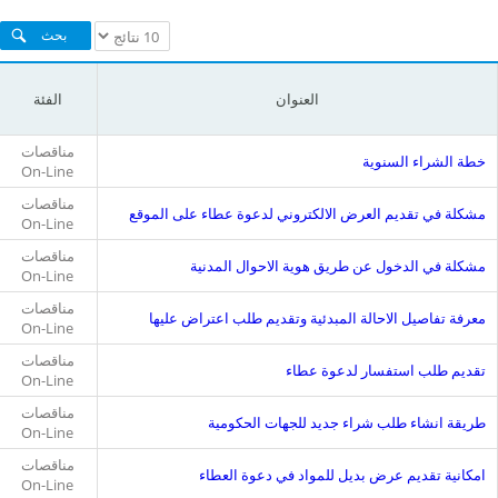
list
table
العنوان
الفئة
مناقصات
خطة الشراء السنوية
On-Line
مناقصات
مشكلة في تقديم العرض الالكتروني لدعوة عطاء على الموقع
On-Line
ome
مناقصات
مشكلة في الدخول عن طريق هوية الاحوال المدنية
On-Line
مناقصات
معرفة تفاصيل الاحالة المبدئية وتقديم طلب اعتراض عليها
On-Line
مناقصات
تقديم طلب استفسار لدعوة عطاء
On-Line
مناقصات
طريقة انشاء طلب شراء جديد للجهات الحكومية
On-Line
مناقصات
امكانية تقديم عرض بديل للمواد في دعوة العطاء
On-Line