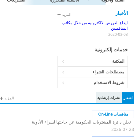
الأخبار
المزيد
ايداع العروض الالكترونية من خلال مكاتب
المناقصين
Jordan
2020-03-03
E-
Procurement
خدمات إلكترونية
System
Open
المكتبة
News
مصطلحات الشراء
شروط الاستخدام
اشعار
نشرات إرشادية
المزيد
مناقصات On-Line
تعلن دائرة المشتريات الحكومية عن حاجتها لشراء الأدوية
2026-07-28
المبينة بموجب دعوات العطاءات المذكورة أدناه والمنشورة